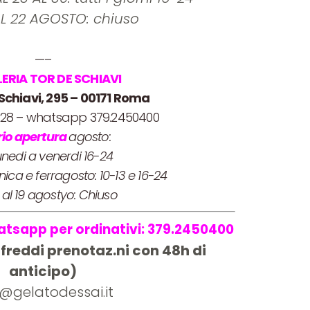
AL 22 AGOSTO: chiuso
—–
LERIA TOR DE SCHIAVI
 Schiavi, 295 – 00171 Roma
2228 – whatsapp 379.2450400
rio apertura
agosto:
unedi a venerdi 16-24
ca e ferragosto: 10-13 e 16-24
7 al 19 agostyo: Chiuso
atsapp per ordinativi: 379.2450400
ifreddi prenotaz.ni con 48h di
anticipo)
o@gelatodessai.it