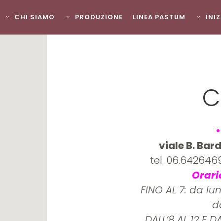
CHI SIAMO
PRODUZIONE
LINEA PASTUM
INI
C
•
viale B. Bar
tel. 06.64264
Orari
FINO AL 7: da lu
d
DALL’8 AL 12 E DA