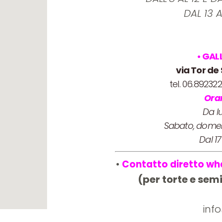
DAL 13 
• GAL
via Tor de
tel. 06.8923
Ora
Da l
Sabato, domeni
Dal 1
•
Contatto diretto wh
(per torte e sem
inf