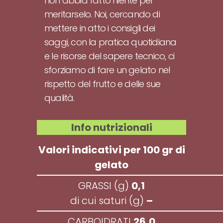
non abbia fatto niente per
meritarselo. Noi, cercando di
mettere in atto i consigli dei
saggi, con la pratica quotidiana
e le risorse del sapere tecnico, ci
sforziamo di fare un gelato nel
rispetto del frutto e delle sue
qualità.
Info nutrizionali
Valori indicativi per 100 gr di
gelato
GRASSI (g)
0,1
di cui saturi (g)
–
CARBOIDRATI
26,0