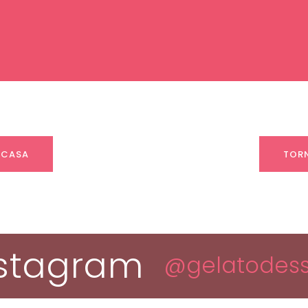
 CASA
TORN
nstagram
@gelatodess