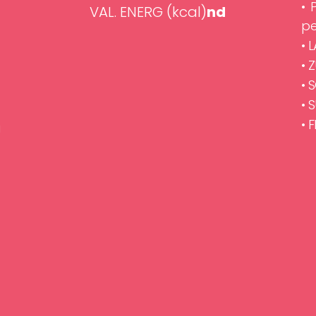
•
VAL. ENERG (kcal)
nd
pe
• 
• 
• 
• 
• 
i