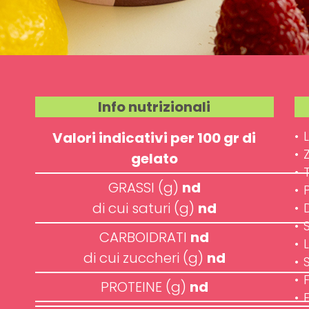
Info nutrizionali
•
Valori indicativi per 100 gr di
•
gelato
•
GRASSI (g)
nd
•
di cui saturi (g)
nd
•
•
CARBOIDRATI
nd
•
di cui zuccheri (g)
nd
•
• 
PROTEINE (g)
nd
•