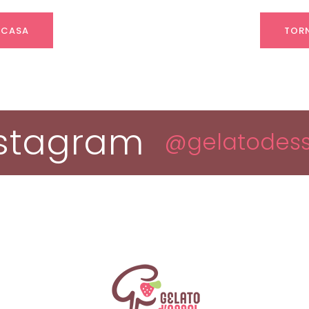
 CASA
TORN
nstagram
@gelatodess