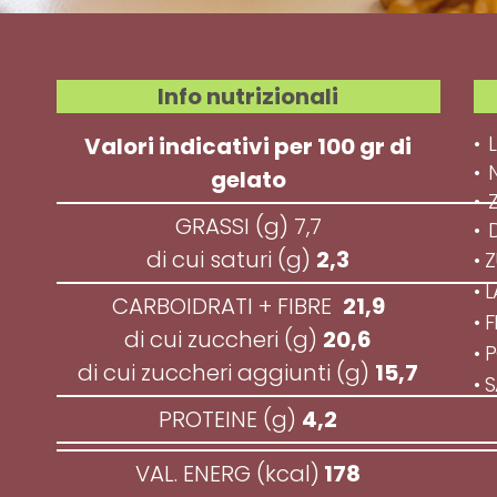
Info nutrizionali
•
Valori indicativi per 100 gr di
• 
gelato
•
GRASSI (g) 7,7
•
di cui saturi (g)
2,3
• 
• 
CARBOIDRATI + FIBRE
21,9
• 
di cui zuccheri (g)
20,6
• 
di cui zuccheri aggiunti (g)
15,7
• 
PROTEINE (g)
4,2
VAL. ENERG (kcal)
178