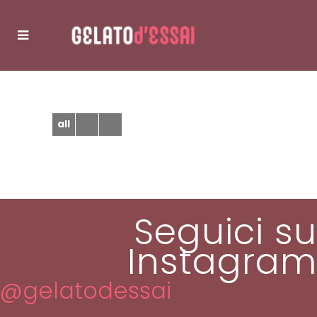
all
Seguici su
Instagram
@gelatodessai