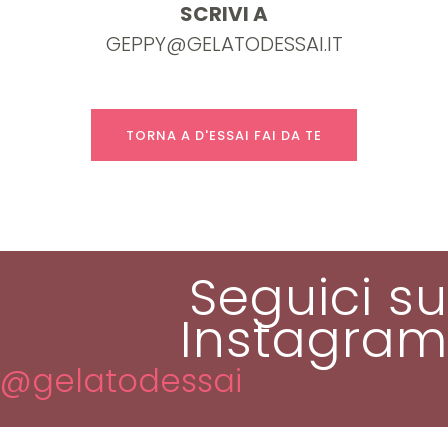
SCRIVI A
GEPPY@GELATODESSAI.IT
TORNA A D'ESSAI FAI DA TE
Seguici su
Instagram
@gelatodessai