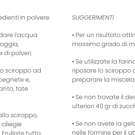
dienti in polvere.
SUGGERIMENTI
dare l’acqua.
• Per un risultato ott
oggia,
massimo grado di m
 di polveri.
• Se utilizzate la fari
o sciroppo ad
riposare lo sciroppo
pegnete e,
preparare la miscela
nto, fate
• Se non trovate il des
ulteriori 40 gr di zucc
llo sciroppo,
• Se non avete la gel
ciliegie
nelle formine per il 
 Frullate tutto