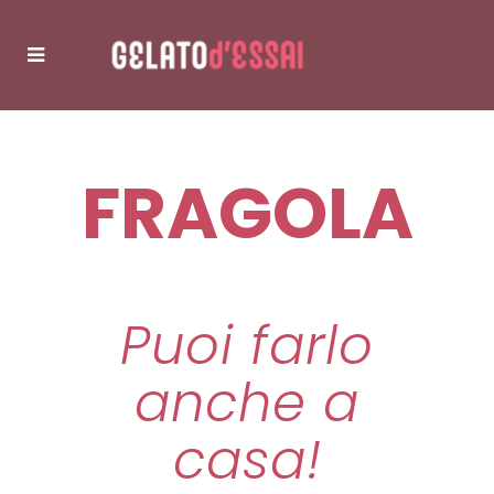
FRAGOLA
Puoi farlo
anche a
casa!