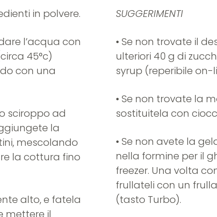
dienti in polvere.
SUGGERIMENTI
ldare l’acqua con
• Se non trovate il des
(circa 45°c)
ulteriori 40 g di zucc
ndo con una
syrup (reperibile on-l
• Se non trovate la 
o sciroppo ad
sostituitela con cioc
Aggiungete la
• Se non avete la gel
tini, mescolando
nella formine per il 
re la cottura fino
freezer. Una volta con
frullateli con un frul
nte alto, e fatela
(tasto Turbo).
 mettere il