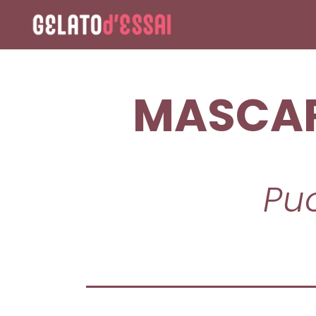
MASCAR
Puo