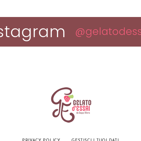
nstagram
@gelatodess
PRIVACY POLICY
GESTISCI I TUOI DATI