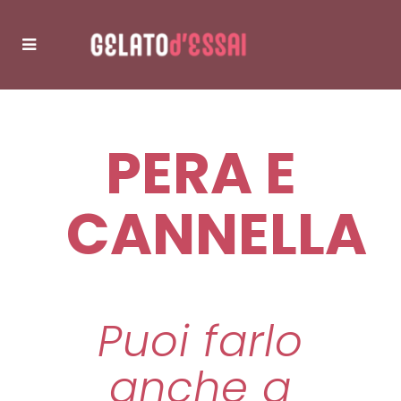
PERA E
CANNELLA
Puoi farlo
anche a