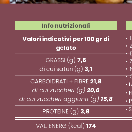
Info nutrizionali
•
Valori indicativi per 100 gr di
•
gelato
•
GRASSI (g)
7,6
•
di cui saturi (g)
3,1
•
•
CARBOIDRATI + FIBRE
21,8
• 
di cui zuccheri (g)
20,6
• 
di cui zuccheri aggiunti (g)
15,8
• 
• 
PROTEINE (g)
3,8
VAL. ENERG (kcal)
174