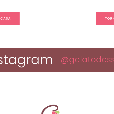
 CASA
TORN
nstagram
@gelatodess