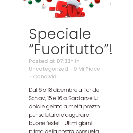
Speciale
“Fuoritutto”!
Posted at 07:33h
in
Uncategorized
0
Mi Piace
Condividi
Dal 6 all'8 dicembre a Tor de
Schiavi, 15 e 16 a Bardanzellu:
dolci e gelato a metà prezzo
per salutarci e augurare
buone feste! Ultimi giorni
prima della nostra consueta