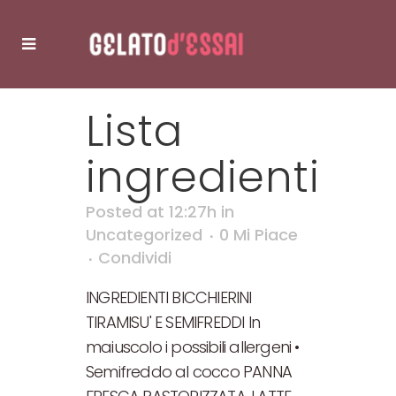
Lista
ingredienti
Posted at 12:27h
in
Uncategorized
0
Mi Piace
Condividi
INGREDIENTI BICCHIERINI
TIRAMISU' E SEMIFREDDI In
maiuscolo i possibili allergeni •
Semifreddo al cocco PANNA