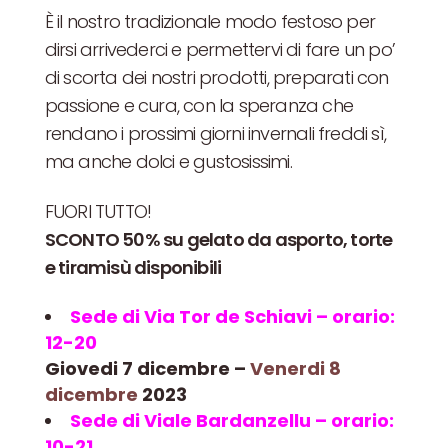
È il nostro tradizionale modo festoso per
dirsi arrivederci e permettervi di fare un po’
di scorta dei nostri prodotti, preparati con
passione e cura, con la speranza che
rendano i prossimi giorni invernali freddi sì,
ma anche dolci e gustosissimi.
FUORI TUTTO!
SCONTO 50% su gelato da asporto, torte
e tiramisù disponibili
Sede di Via Tor de Schiavi – orario:
12-20
Giovedi 7
dicembre –
Venerdi 8
dicembre
2023
Sede di Viale Bardanzellu – orario:
10-21