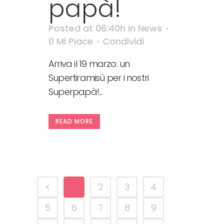
papà!
Posted at 06:40h
in
News
0
Mi Piace
Condividi
Arriva il 19 marzo: un
Supertiramisù per i nostri
Superpapà!...
READ MORE
1
2
3
4
5
6
7
8
9