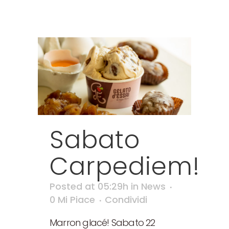
Sabato
Carpediem!
Posted at 05:29h
in
News
0
Mi Piace
Condividi
Marron glacé! Sabato 22