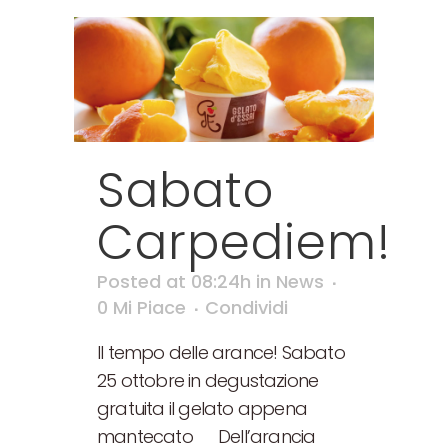
Sabato
Carpediem!
Posted at 08:24h
in
News
0
Mi Piace
Condividi
Il tempo delle arance! Sabato
25 ottobre in degustazione
gratuita il gelato appena
mantecato Dell’arancia