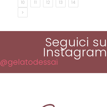
10
11
12
13
14
Seguici su
Instagram
@gelatodessai