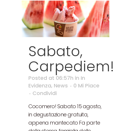
Sabato,
Carpediem!
Posted at 06:57h
in
In
Evidenza
,
News
0
Mi Piace
Condividi
Cocomero! Sabato 15 agosto,
in degustazione gratuita,
appena mantecato Fa parte
della stessa famiglia delle