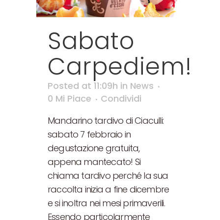
Sabato
Carpediem!
Posted at 11:09h
in
News
0
Mi Piace
Condividi
Mandarino tardivo di Ciaculli:
sabato 7 febbraio in
degustazione gratuita,
appena mantecato! Si
chiama tardivo perché la sua
raccolta inizia a fine dicembre
e si inoltra nei mesi primaverili.
Essendo particolarmente