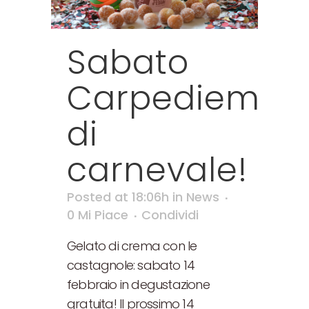
Sabato
Carpediem
di
carnevale!
Posted at 18:06h
in
News
0
Mi Piace
Condividi
Gelato di crema con le
castagnole: sabato 14
febbraio in degustazione
gratuita! Il prossimo 14