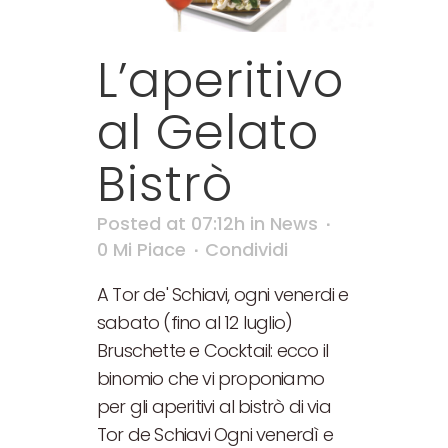
L’aperitivo
al Gelato
Bistrò
Posted at 07:12h
in
News
0
Mi Piace
Condividi
A Tor de' Schiavi, ogni venerdi e
sabato (fino al 12 luglio)
Bruschette e Cocktail: ecco il
binomio che vi proponiamo
per gli aperitivi al bistrò di via
Tor de Schiavi Ogni venerdì e