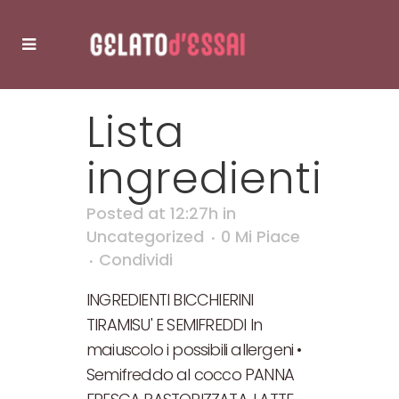
Lista
ingredienti
Posted at 12:27h
in
Uncategorized
0
Mi Piace
Condividi
INGREDIENTI BICCHIERINI
TIRAMISU' E SEMIFREDDI In
maiuscolo i possibili allergeni •
Semifreddo al cocco PANNA