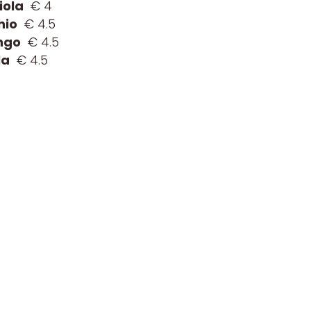
iola
€ 4
hio
€ 4.5
ango
€ 4.5
la
€ 4.5