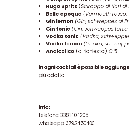
Hugo Spritz
(
Sciroppo di fiori d
Belle epoque
(Vermouth rosso, 
Gin lemon
(Gin, schweppes al l
Gin tonic
(Gin, schweppes tonic,
Vodka tonic
(Vodka, schweppes 
Vodka lemon
(Vodka, schweppe
Analcolico
(a richiesta) € 5
In ogni cocktail è possibile aggiunge
più adatto
Info:
telefono: 338.1404295
whatsapp: 379.2450400