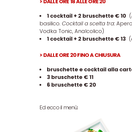
> DALLE ORE 18 ALLE ORE 20
1 cocktail + 2 bruschette € 10
(
basilico.
Cocktail a scelta tra:
Apero
Vodka Tonic, Analcolico)
1 cocktail + 2 bruschette € 13
(
> DALLE ORE 20 FINO A CHIUSURA
bruschette e cocktail alla car
3 bruschette € 11
6 bruschette € 20
Ed ecco il menù: