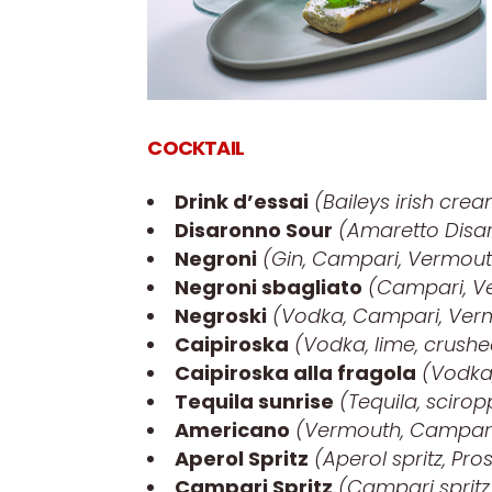
COCKTAIL
Drink d’essai
(Baileys irish cre
Disaronno Sour
(Amaretto Disar
Negroni
(Gin, Campari, Vermout
Negroni sbagliato
(Campari, V
Negroski
(Vodka, Campari, Verm
Caipiroska
(Vodka, lime, crushe
Caipiroska alla fragola
(Vodka,
Tequila sunrise
(Tequila, sciro
Americano
(Vermouth, Campari
Aperol Spritz
(Aperol spritz, Pro
Campari Spritz
(Campari spritz,