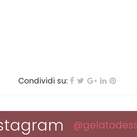
Condividi su:
nstagram
@gelatodess