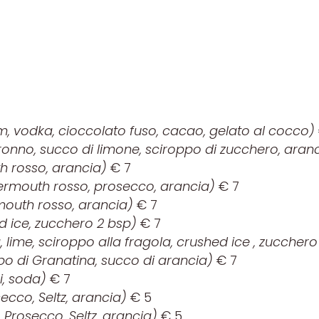
am, vodka, cioccolato fuso, cacao, gelato al cocco)
onno, succo di limone, sciroppo di zucchero, aran
h rosso, arancia)
€ 7
ermouth rosso, prosecco, arancia)
€ 7
outh rosso, arancia)
€ 7
d ice, zucchero 2 bsp)
€ 7
 lime, sciroppo alla fragola, crushed ice , zucchero
ppo di Granatina, succo di arancia)
€ 7
, soda)
€ 7
secco, Seltz, arancia)
€ 5
 Prosecco, Seltz, arancia)
€ 5