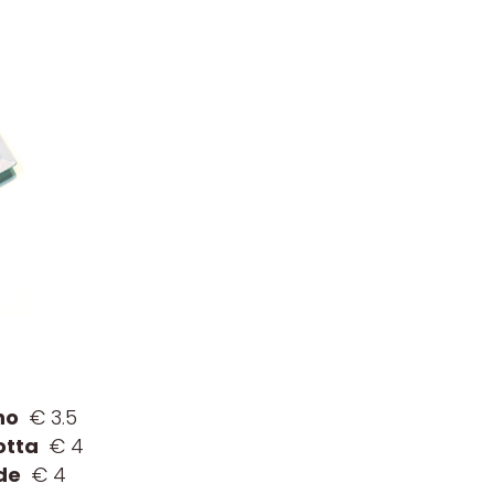
no
€ 3.5
otta
€ 4
ide
€ 4