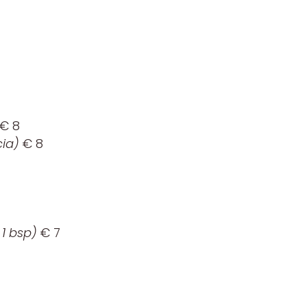
€ 8
cia)
€ 8
 1 bsp)
€ 7