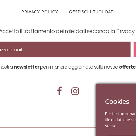
PRIVACY POLICY
GESTISCI I TUOI DATI
Accetto il trattamento dei miei dati secondo la Privacy 
a nostra
newsletter
per rimanere aggiornato sulle nostre
offerte
Cookies
Per far funzionar
file di dati che 
stesso.