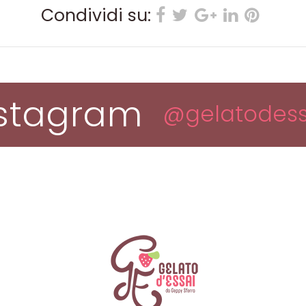
Condividi su:
nstagram
@gelatodess