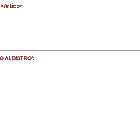
«Artico»
 AL BISTRO’:
e