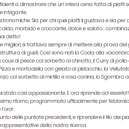
ienti a dimostrare che un’ intera cena fatta di piatti s
 intrigante.
stronomiche. Sia per chi quei piatti li gustava e sia per
 caldo, morbido e croccante, dolce e salato… combinazion
ai detto!
migliori, si trattava sempre di mettere alla prova del ge
truttura di gusti. Così sono nati la Coda alla vaccinara c
s cous di pesce col sorbetto al chinotto, il Curry di pollo
Pizza e mortadella con gelato al pistacchio, la Vellut
nzo col sorbetto di mirtillo e rosa canina, lo Sgombro a
 stato così appassionante. E ora riprende ad esserlo!!
sissimo ritorno, programmato ufficialmente per febbra
l’ora!
nto delle puntate precedenti, e riprendere il filo dei pi
iù rappresentative della nostra ricerca.