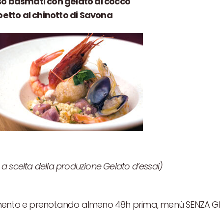
riso basmati con gelato al cocco
betto al chinotto di Savona
 a scelta della produzione Gelato d’essai)
)
lemento e prenotando almeno 48h prima, menù SENZA G