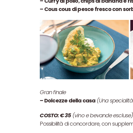
– Curry di pollo, chips di banana e 
– Cous cous di pesce fresco con sor
Gran finale
– Dolcezze della casa
(Una specialità
COSTO: € 35
(vino e bevande escluse
Possibilità di concordare, con supp