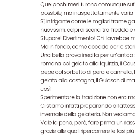
Quei pochi mesi furono comunque suffic
possibile, ma inaspettatamente varia e
Sì, intrigante come le migliori trame ga
nuovissimi, colpi di scena tra freddo e
Stupore! Divertimento! Chi l’avrebbe m
Ma in fondo, come accade per le storie 
Una bella prova inedita per un’antica s
romana col gelato alla liquirizia, il Cou
pepe col sorbetto di pera e cannella, 
gelato alla castagna, il Gulasch di ma
così.
Sperimentare la tradizione non era mai
Ci stiamo infatti preparando all’atte
invernale della gelateria. Non vediamo 
Vale la pena, però, fare prima un riassu
grazie alle quali ripercorrere le fasi p