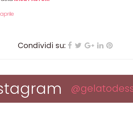
aprile
Condividi su:
nstagram
@gelatodess