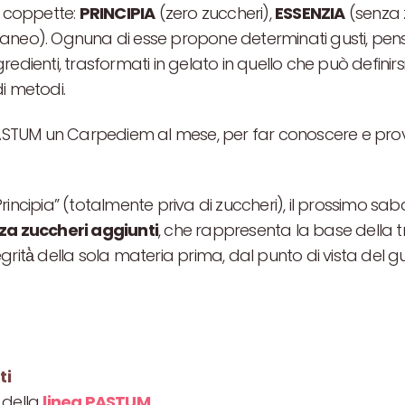
i coppette:
PRINCIPIA
(zero zuccheri),
ESSENZIA
(senza 
aneo). Ognuna di esse propone determinati gusti, pens
ingredienti, trasformati in gelato in quello che può definir
di metodi.
TUM un Carpediem al mese, per far conoscere e provare
rincipia” (totalmente priva di zuccheri), il prossimo sab
za zuccheri aggiunti
, che rappresenta la base della t
ntegrità̀ della sola materia prima, dal punto di vista del gu
ti
 della
linea PASTUM