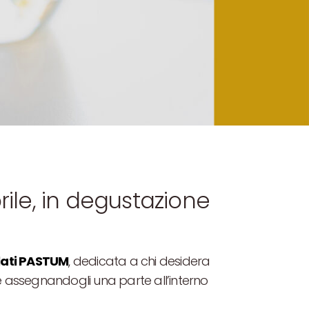
rile, in degustazione
UM
elati PASTUM
, dedicata a chi desidera
i e assegnandogli una parte all’interno