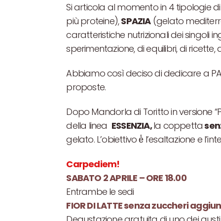
Si articola al momento in 4 tipologie d
più proteine),
SPAZIA
(gelato mediterr
caratteristiche nutrizionali dei singoli 
sperimentazione, di equilibri, di ricette, 
Abbiamo così deciso di dedicare a PAS
proposte.
Dopo Mandorla di Toritto in versione “P
della linea
ESSENZIA,
la coppetta
sen
gelato. L’obiettivo è̀ l’esaltazione e l’i
Carpediem!
SABATO 2 APRILE – ORE 18.00
Entrambe le sedi
FIOR DI LATTE senza
zuccheri
aggiun
Degustazione gratuita di uno dei gusti