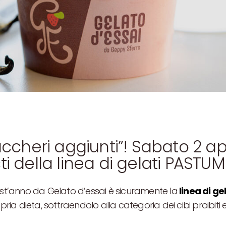
zuccheri aggiunti”! Sabato 2 ap
sti della linea di gelati PAST
uest’anno da Gelato d’essai è sicuramente la
linea di g
opria dieta, sottraendolo alla categoria dei cibi proibit